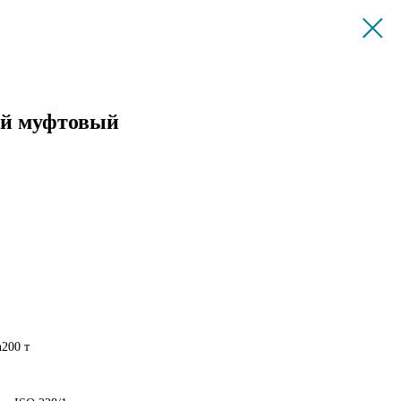
ый муфтовый
200 т