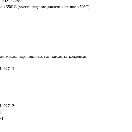
 с ISO 228/1
ра +350°С (учесть падение давления свыше +50°С)
ая, масло, пар, топливо, газ, кислоты, конденсат
3−027−1
:
3−027−2
:
1
71