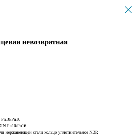
цевая невозвратная
 Pn10/Pn16
DIN Pn10/Pn16
или нержавеющей стали кольцо уплотнительное NBR