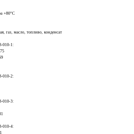
ра +80°С
ая, газ, масло, топливо, конденсат
-010-1:
975
69
-010-2:
-010-3:
81
-010-4:
1