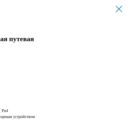
ая путевая
, Pn4
порным устройством