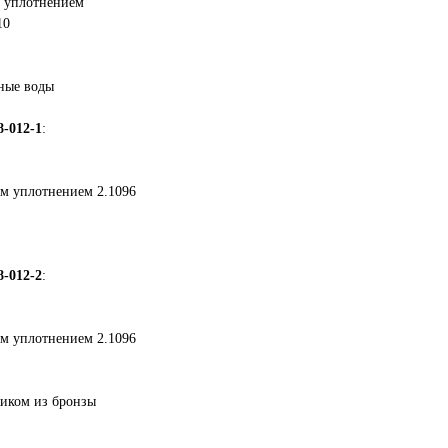
м уплотнением
10
чные воды
8-012-1
:
ым уплотнением 2.1096
8-012-2
:
ым уплотнением 2.1096
иком из бронзы