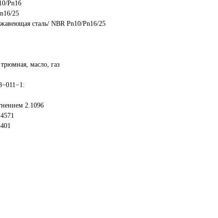
0/Pn16
n16/25
жавеющая сталь/ NBR Pn10/Pn16/25
 трюмная, масло, газ
8−011−1:
тнением 2.1096
.4571
4401