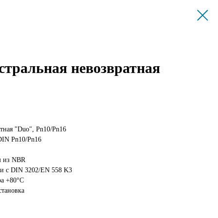
стральная невозвратная
тная "Duo", Pn10/Pn16
DIN Pn10/Pn16
м из NBR
ии с DIN 3202/EN 558 K3
ра +80°С
становка