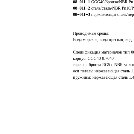
08−011−1
GGG40/бронза/NBR Pn1
08−011−2
сталь/сталь/NBR Pn10/P
08−011−3
нержавеющая сталь/нер
Проводимые среды:
Вода морская, вода пресная, вода
Спецификация материалов тип 0
корпус: GGG40 0.7040
тарелка: бронза RG5 с NBR-упло
оси петель: нержавеющая сталь 1
пружины: нержавеющая сталь 1.