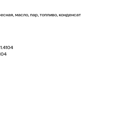
есная, масло, пар, топливо, конденсат
1.4104
104