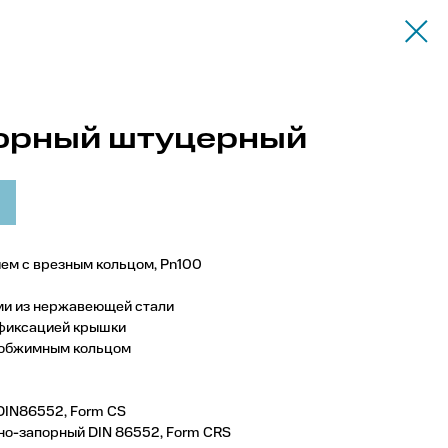
порный штуцерный
ем с врезным кольцом, Pn100
ми из нержавеющей стали
фиксацией крышки
с обжимным кольцом
DIN86552, Form CS
о-запорный DIN 86552, Form CRS